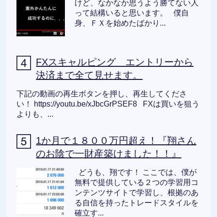
けど、なかなか思うよう勝てない人
って結構いると思います。 僕自
身、ＦＸを始めたばかり...
FXスキャルピング エントリーから
決済まで全て見せます。
下記の動画の再生ボタンを押し、再生してくださ
い！ https://youtu.be/xJbcGrPSEF8 FXは買いを狙う
よりも、...
1か月で１８００万円超え！『翔さん
のお陰で一財産築けました！！』
どうも、翔です！ ここでは、僕が
無料で提供している２つの学習用コ
ンテンツサイトで学習し、根拠のあ
る自信を持ったトレードスタイルを
確立す...