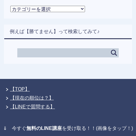
カ
テ
ゴ
リ
例えば【勝てません】って検索してみて♪
ー
【TOP】
【現在の順位は？】
【LINEで質問する】
⇓ 今すぐ
無料のLINE講座
を受け取る！！(画像をタップ！)