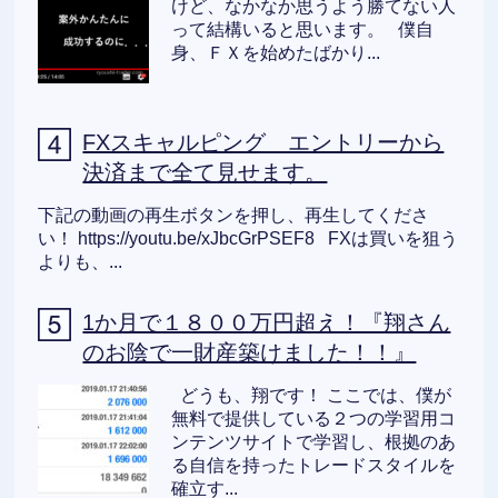
けど、なかなか思うよう勝てない人
って結構いると思います。 僕自
身、ＦＸを始めたばかり...
FXスキャルピング エントリーから
決済まで全て見せます。
下記の動画の再生ボタンを押し、再生してくださ
い！ https://youtu.be/xJbcGrPSEF8 FXは買いを狙う
よりも、...
1か月で１８００万円超え！『翔さん
のお陰で一財産築けました！！』
どうも、翔です！ ここでは、僕が
無料で提供している２つの学習用コ
ンテンツサイトで学習し、根拠のあ
る自信を持ったトレードスタイルを
確立す...