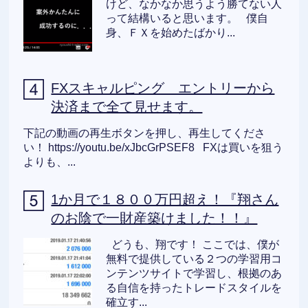
けど、なかなか思うよう勝てない人
って結構いると思います。 僕自
身、ＦＸを始めたばかり...
FXスキャルピング エントリーから
決済まで全て見せます。
下記の動画の再生ボタンを押し、再生してくださ
い！ https://youtu.be/xJbcGrPSEF8 FXは買いを狙う
よりも、...
1か月で１８００万円超え！『翔さん
のお陰で一財産築けました！！』
どうも、翔です！ ここでは、僕が
無料で提供している２つの学習用コ
ンテンツサイトで学習し、根拠のあ
る自信を持ったトレードスタイルを
確立す...