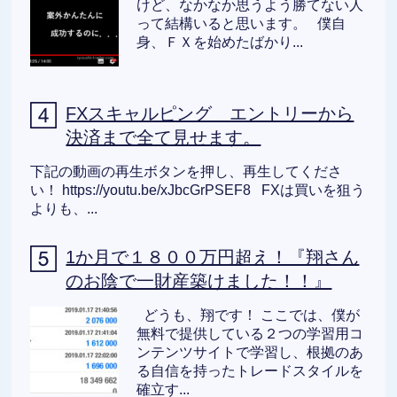
けど、なかなか思うよう勝てない人
って結構いると思います。 僕自
身、ＦＸを始めたばかり...
FXスキャルピング エントリーから
決済まで全て見せます。
下記の動画の再生ボタンを押し、再生してくださ
い！ https://youtu.be/xJbcGrPSEF8 FXは買いを狙う
よりも、...
1か月で１８００万円超え！『翔さん
のお陰で一財産築けました！！』
どうも、翔です！ ここでは、僕が
無料で提供している２つの学習用コ
ンテンツサイトで学習し、根拠のあ
る自信を持ったトレードスタイルを
確立す...