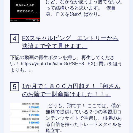
けど、なかなか思うよう勝てない人
って結構いると思います。 僕自
身、ＦＸを始めたばかり...
FXスキャルピング エントリーから
決済まで全て見せます。
下記の動画の再生ボタンを押し、再生してくださ
い！ https://youtu.be/xJbcGrPSEF8 FXは買いを狙う
よりも、...
1か月で１８００万円超え！『翔さん
のお陰で一財産築けました！！』
どうも、翔です！ ここでは、僕が
無料で提供している２つの学習用コ
ンテンツサイトで学習し、根拠のあ
る自信を持ったトレードスタイルを
確立す...