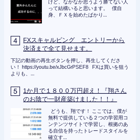
けど、なかなか思うよう勝てない人
って結構いると思います。 僕自
身、ＦＸを始めたばかり...
FXスキャルピング エントリーから
決済まで全て見せます。
下記の動画の再生ボタンを押し、再生してくださ
い！ https://youtu.be/xJbcGrPSEF8 FXは買いを狙う
よりも、...
1か月で１８００万円超え！『翔さん
のお陰で一財産築けました！！』
どうも、翔です！ ここでは、僕が
無料で提供している２つの学習用コ
ンテンツサイトで学習し、根拠のあ
る自信を持ったトレードスタイルを
確立す...