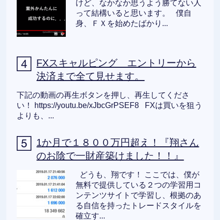
けど、なかなか思うよう勝てない人
って結構いると思います。 僕自
身、ＦＸを始めたばかり...
FXスキャルピング エントリーから
決済まで全て見せます。
下記の動画の再生ボタンを押し、再生してくださ
い！ https://youtu.be/xJbcGrPSEF8 FXは買いを狙う
よりも、...
1か月で１８００万円超え！『翔さん
のお陰で一財産築けました！！』
どうも、翔です！ ここでは、僕が
無料で提供している２つの学習用コ
ンテンツサイトで学習し、根拠のあ
る自信を持ったトレードスタイルを
確立す...