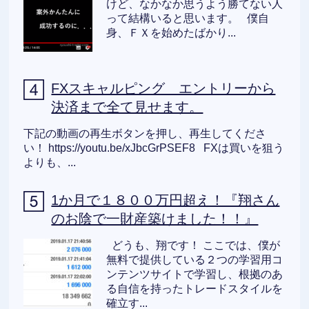
けど、なかなか思うよう勝てない人
って結構いると思います。 僕自
身、ＦＸを始めたばかり...
FXスキャルピング エントリーから
決済まで全て見せます。
下記の動画の再生ボタンを押し、再生してくださ
い！ https://youtu.be/xJbcGrPSEF8 FXは買いを狙う
よりも、...
1か月で１８００万円超え！『翔さん
のお陰で一財産築けました！！』
どうも、翔です！ ここでは、僕が
無料で提供している２つの学習用コ
ンテンツサイトで学習し、根拠のあ
る自信を持ったトレードスタイルを
確立す...