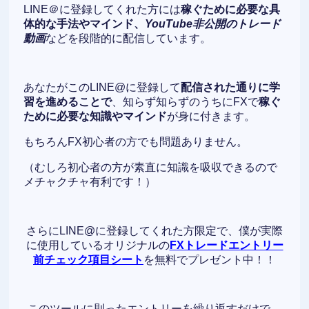
LINE＠に登録してくれた方には
稼ぐために必要な具
体的な手法やマインド、
YouTube非公開のトレード
動画
などを段階的に配信しています。
あなたがこのLINE@に登録して
配信された通りに学
習を進めることで
、知らず知らずのうちにFXで
稼ぐ
ために必要な知識やマインド
が身に付きます。
もちろんFX初心者の方でも問題ありません。
（むしろ初心者の方が素直に知識を吸収できるので
メチャクチャ有利です！）
さらにLINE@に登録してくれた方限定で、僕が実際
に使用しているオリジナルの
FXトレードエントリー
前チェック項目シート
を無料でプレゼント中！！
このツールに則ったエントリーを繰り返すだけで、