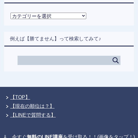
カ
テ
ゴ
リ
例えば【勝てません】って検索してみて♪
ー
【TOP】
【現在の順位は？】
【LINEで質問する】
⇓ 今すぐ
無料のLINE講座
を受け取る！！(画像をタップ！)