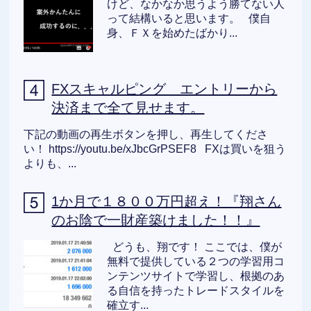
けど、なかなか思うよう勝てない人
って結構いると思います。 僕自
身、ＦＸを始めたばかり...
FXスキャルピング エントリーから
決済まで全て見せます。
下記の動画の再生ボタンを押し、再生してくださ
い！ https://youtu.be/xJbcGrPSEF8 FXは買いを狙う
よりも、...
1か月で１８００万円超え！『翔さん
のお陰で一財産築けました！！』
どうも、翔です！ ここでは、僕が
無料で提供している２つの学習用コ
ンテンツサイトで学習し、根拠のあ
る自信を持ったトレードスタイルを
確立す...