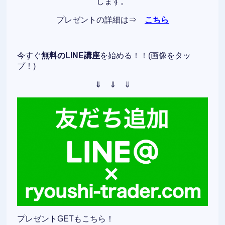
します。
プレゼントの詳細は⇒
こちら
今すぐ
無料のLINE講座
を始める！！(画像をタッ
プ！)
⇓ ⇓ ⇓
プレゼントGETもこちら！