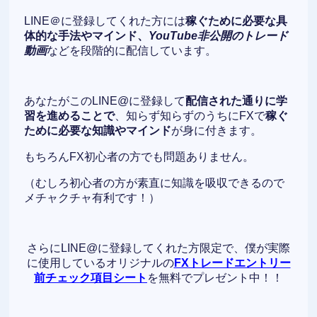
LINE＠に登録してくれた方には
稼ぐために必要な具
体的な手法やマインド、
YouTube非公開のトレード
動画
などを段階的に配信しています。
あなたがこのLINE@に登録して
配信された通りに学
習を進めることで
、知らず知らずのうちにFXで
稼ぐ
ために必要な知識やマインド
が身に付きます。
もちろんFX初心者の方でも問題ありません。
（むしろ初心者の方が素直に知識を吸収できるので
メチャクチャ有利です！）
さらにLINE@に登録してくれた方限定で、僕が実際
に使用しているオリジナルの
FXトレードエントリー
前チェック項目シート
を無料でプレゼント中！！