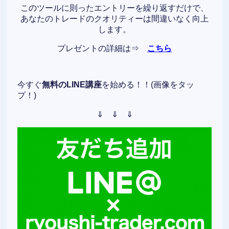
このツールに則ったエントリーを繰り返すだけで、
あなたのトレードのクオリティーは間違いなく向上
します。
プレゼントの詳細は⇒
こちら
今すぐ
無料のLINE講座
を始める！！(画像をタッ
プ！)
⇓ ⇓ ⇓