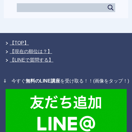
【TOP】
【現在の順位は？】
【LINEで質問する】
⇓ 今すぐ
無料のLINE講座
を受け取る！！(画像をタップ！)