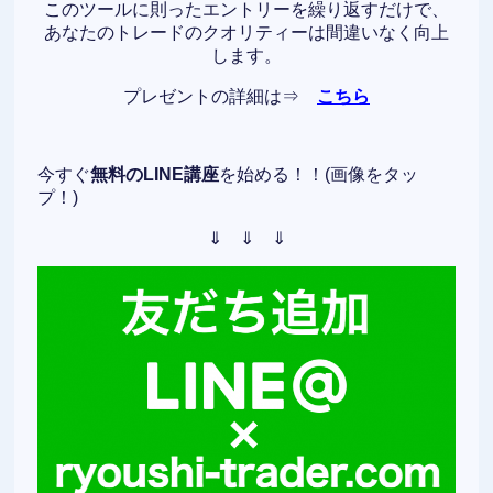
このツールに則ったエントリーを繰り返すだけで、
あなたのトレードのクオリティーは間違いなく向上
します。
プレゼントの詳細は⇒
こちら
今すぐ
無料のLINE講座
を始める！！(画像をタッ
プ！)
⇓ ⇓ ⇓