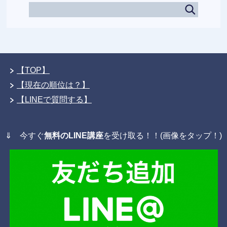
【TOP】
【現在の順位は？】
【LINEで質問する】
⇓ 今すぐ
無料のLINE講座
を受け取る！！(画像をタップ！)