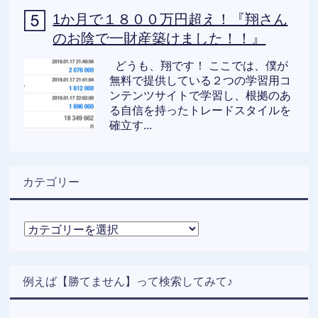
1か月で１８００万円超え！『翔さん
のお陰で一財産築けました！！』
どうも、翔です！ ここでは、僕が
無料で提供している２つの学習用コ
ンテンツサイトで学習し、根拠のあ
る自信を持ったトレードスタイルを
確立す...
カテゴリー
カ
テ
ゴ
リ
例えば【勝てません】って検索してみて♪
ー