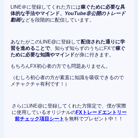
LINE＠に登録してくれた方には
稼ぐために必要な具
体的な手法やマインド、
YouTube非公開のトレード
動画
などを段階的に配信しています。
あなたがこのLINE@に登録して
配信された通りに学
習を進めることで
、知らず知らずのうちにFXで
稼ぐ
ために必要な知識やマインド
が身に付きます。
もちろんFX初心者の方でも問題ありません。
（むしろ初心者の方が素直に知識を吸収できるので
メチャクチャ有利です！）
さらにLINE@に登録してくれた方限定で、僕が実際
に使用しているオリジナルの
FXトレードエントリー
前チェック項目シート
を無料でプレゼント中！！