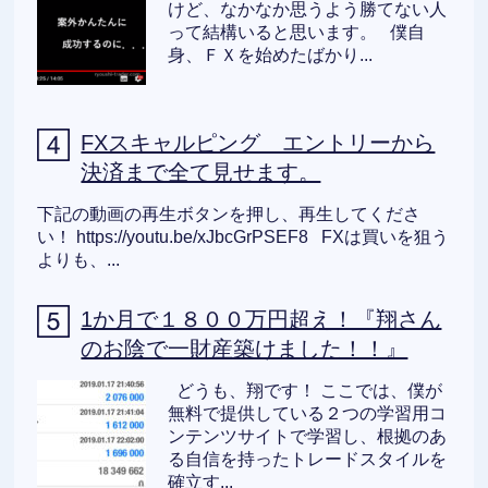
けど、なかなか思うよう勝てない人
って結構いると思います。 僕自
身、ＦＸを始めたばかり...
FXスキャルピング エントリーから
決済まで全て見せます。
下記の動画の再生ボタンを押し、再生してくださ
い！ https://youtu.be/xJbcGrPSEF8 FXは買いを狙う
よりも、...
1か月で１８００万円超え！『翔さん
のお陰で一財産築けました！！』
どうも、翔です！ ここでは、僕が
無料で提供している２つの学習用コ
ンテンツサイトで学習し、根拠のあ
る自信を持ったトレードスタイルを
確立す...